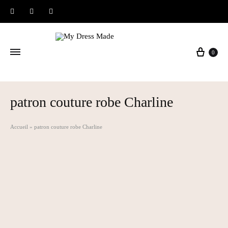
Instagram
Facebook
Pinterest
Panier
0
patron couture robe Charline
Accueil
»
patron couture robe Charline